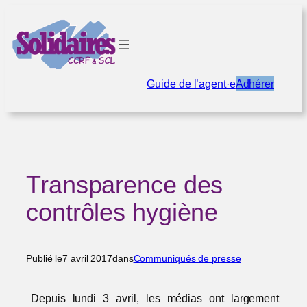
Aller
au
contenu
Guide de l’agent·e
Adhérer
Transparence des
contrôles hygiène
Publié le
7 avril 2017
dans
Communiqués de presse
Depuis lundi 3 avril, les médias ont largement