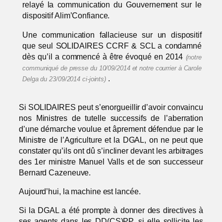
relayé la communication du Gouvernement sur le
dispositif Alim’Confiance.
Une communication fallacieuse sur un dispositif
que seul SOLIDAIRES CCRF & SCL a condamné
dès qu’il a commencé à être évoqué en 2014
(notre
communiqué de presse du 10/09/2014 et notre courrier à Carole
.
Delga du 23/09/2014 ci-joints)
Si SOLIDAIRES peut s’enorgueillir d’avoir convaincu
nos Ministres de tutelle successifs de l’aberration
d’une démarche voulue et âprement défendue par le
Ministre de l’Agriculture et la DGAL, on ne peut que
constater qu’ils ont dû s’incliner devant les arbitrages
des 1er ministre Manuel Valls et de son successeur
Bernard Cazeneuve.
Aujourd’hui, la machine est lancée.
Si la DGAL a été prompte à donner des directives à
ses agents dans les DD(CS)PP, si elle sollicite les