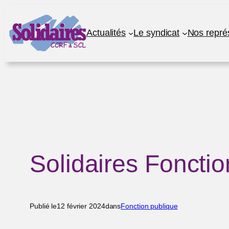
Aller
au
Actualités
Le syndicat
Nos repré
contenu
Solidaires Fonctio
Publié le
12 février 2024
dans
Fonction publique