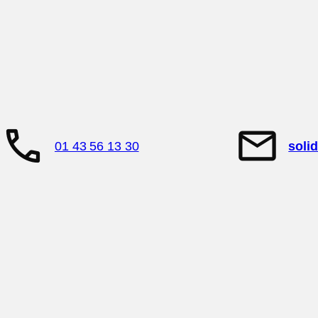
call
mail
01 43 56 13 30
soli