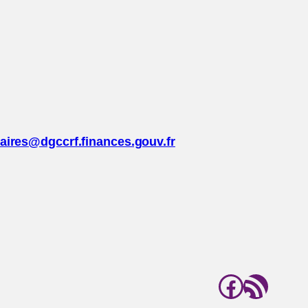
daires@dgccrf.finances.gouv.fr
Facebo
Flux RSS