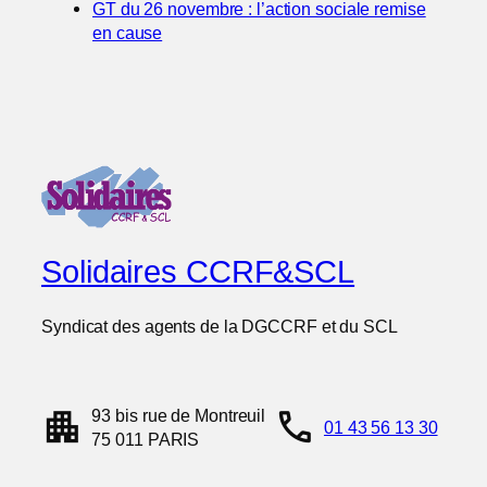
GT du 26 novembre : l’action sociale remise
en cause
Solidaires CCRF&SCL
Syndicat des agents de la DGCCRF et du SCL
apartment
call
93 bis rue de Montreuil
01 43 56 13 30
75 011 PARIS