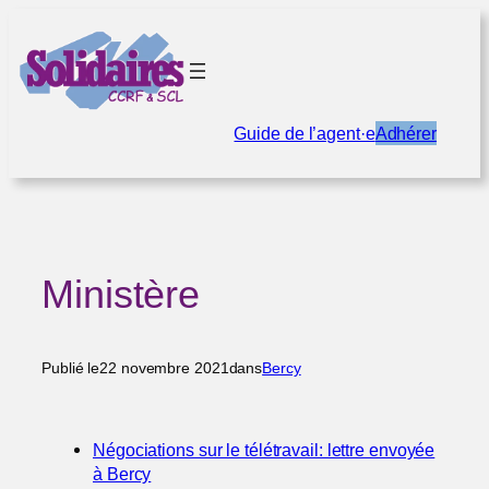
Aller
au
contenu
Guide de l’agent·e
Adhérer
Ministère
Publié le
22 novembre 2021
dans
Bercy
Négociations sur le télétravail: lettre envoyée
à Bercy