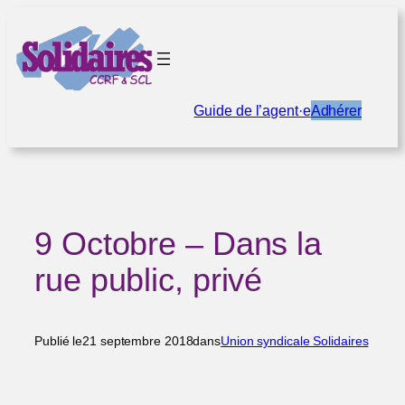
Aller
au
contenu
Guide de l’agent·e
Adhérer
9 Octobre – Dans la
rue public, privé
Publié le
21 septembre 2018
dans
Union syndicale Solidaires