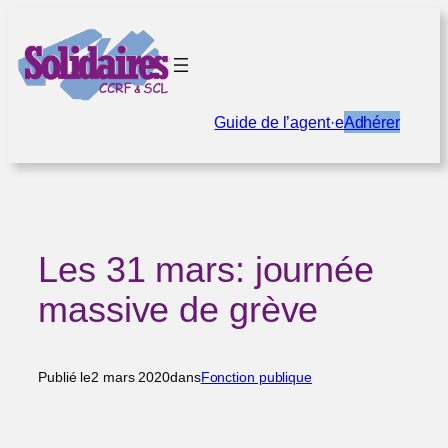
Aller
au
contenu
Guide de l’agent·e
Adhérer
Les 31 mars: journée
massive de grève
Publié le
2 mars 2020
dans
Fonction publique