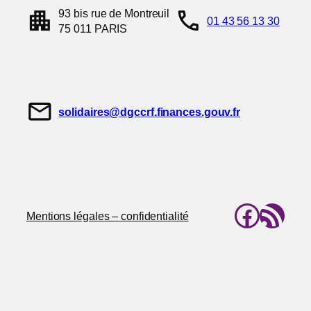
apartment
call
93 bis rue de Montreuil
01 43 56 13 30
75 011 PARIS
mail
solidaires@dgccrf.finances.gouv.fr
Faceb
Flux RSS
Mentions légales – confidentialité