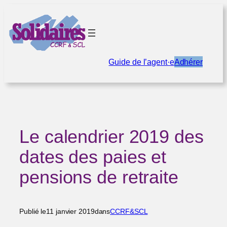
Aller
au
contenu
Guide de l’agent·e
Adhérer
Le calendrier 2019 des
dates des paies et
pensions de retraite
Publié le
11 janvier 2019
dans
CCRF&SCL