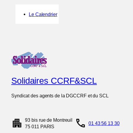
Le Calendrier
Solidaires CCRF&SCL
Syndicat des agents de la DGCCRF et du SCL
apartment
call
93 bis rue de Montreuil
01 43 56 13 30
75 011 PARIS