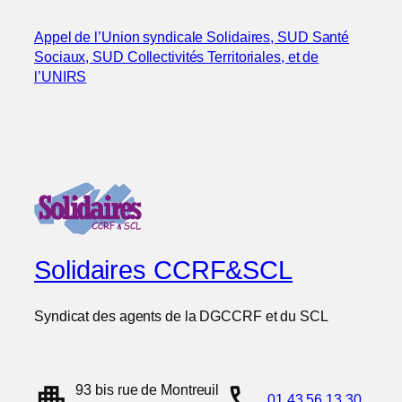
Appel de l’Union syndicale Solidaires, SUD Santé
Sociaux, SUD Collectivités Territoriales, et de
l’UNIRS
Solidaires CCRF&SCL
Syndicat des agents de la DGCCRF et du SCL
apartment
call
93 bis rue de Montreuil
01 43 56 13 30