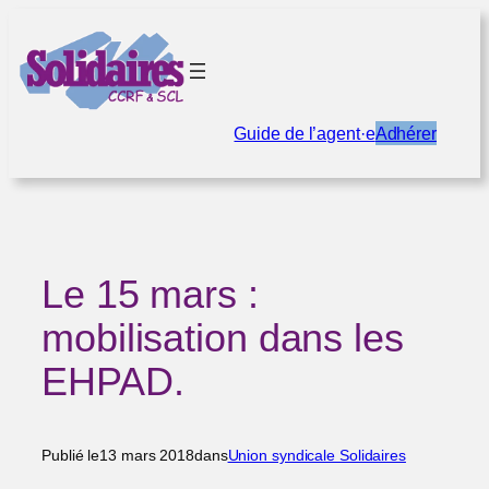
Aller
au
contenu
Guide de l’agent·e
Adhérer
Le 15 mars :
mobilisation dans les
EHPAD.
Publié le
13 mars 2018
dans
Union syndicale Solidaires