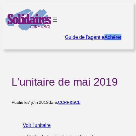
Aller
au
contenu
Guide de l’agent·e
Adhérer
L’unitaire de mai 2019
Publié le
7 juin 2019
dans
CCRF&SCL
Voir l’unitaire