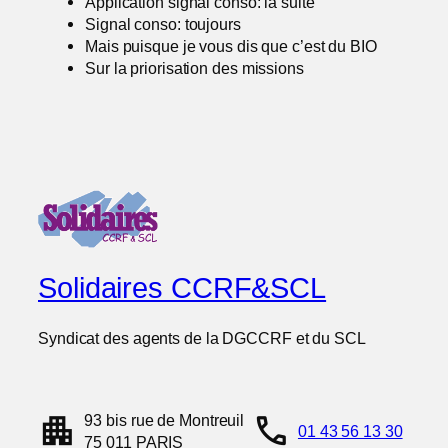
Application signal conso: la suite
Signal conso: toujours
Mais puisque je vous dis que c’est du BIO
Sur la priorisation des missions
Solidaires CCRF&SCL
Syndicat des agents de la DGCCRF et du SCL
apartment
call
93 bis rue de Montreuil
01 43 56 13 30
75 011 PARIS