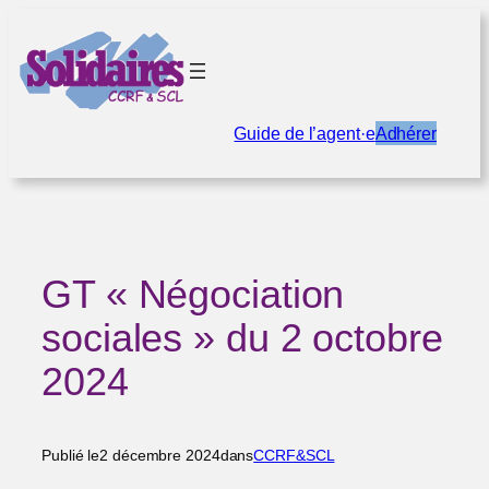
Aller
au
contenu
Guide de l’agent·e
Adhérer
GT « Négociation
sociales » du 2 octobre
2024
Publié le
2 décembre 2024
dans
CCRF&SCL