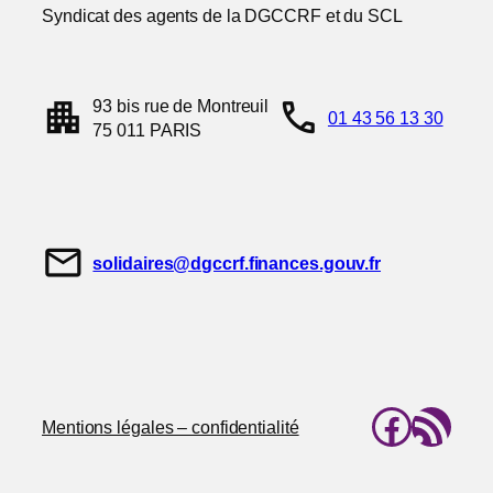
Syndicat des agents de la DGCCRF et du SCL
apartment
call
93 bis rue de Montreuil
01 43 56 13 30
75 011 PARIS
mail
solidaires@dgccrf.finances.gouv.fr
Faceb
Flux RSS
Mentions légales – confidentialité