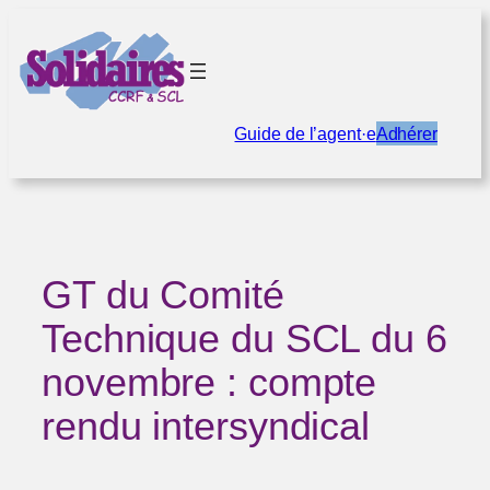
Aller
au
contenu
Guide de l’agent·e
Adhérer
GT du Comité
Technique du SCL du 6
novembre : compte
rendu intersyndical