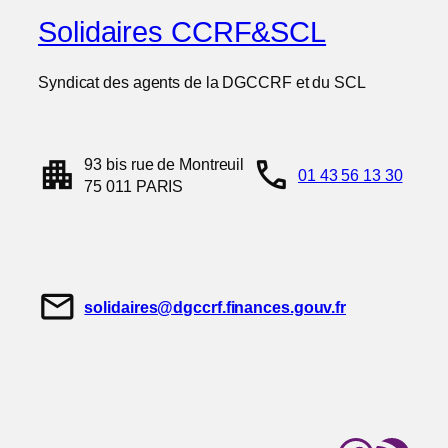
Solidaires CCRF&SCL
Syndicat des agents de la DGCCRF et du SCL
apartment
call
93 bis rue de Montreuil
01 43 56 13 30
75 011 PARIS
mail
solidaires@dgccrf.finances.gouv.fr