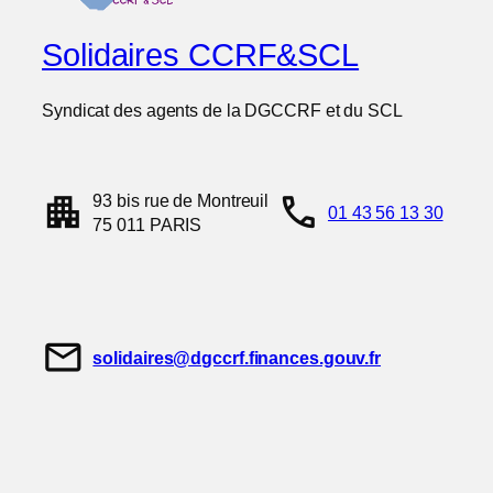
Solidaires CCRF&SCL
Syndicat des agents de la DGCCRF et du SCL
apartment
call
93 bis rue de Montreuil
01 43 56 13 30
75 011 PARIS
mail
solidaires@dgccrf.finances.gouv.fr