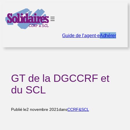
Aller
au
contenu
Guide de l’agent·e
Adhérer
GT de la DGCCRF et
du SCL
Publié le
2 novembre 2021
dans
CCRF&SCL