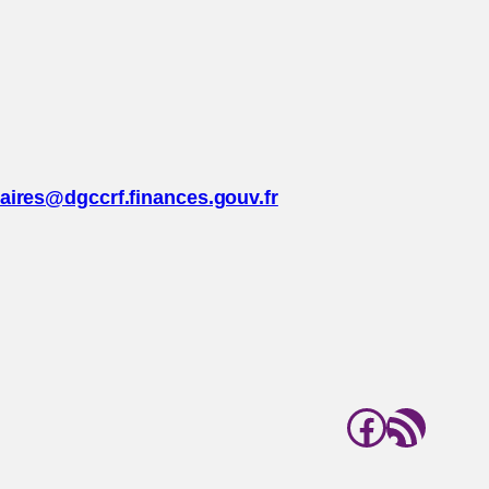
daires@dgccrf.finances.gouv.fr
Facebo
Flux RSS