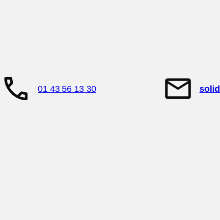
call
mail
01 43 56 13 30
soli