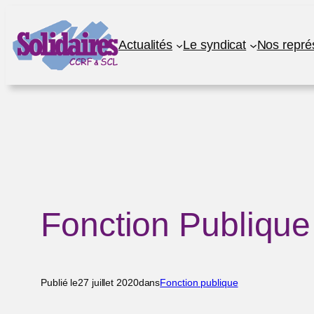
Aller
au
Actualités
Le syndicat
Nos repré
contenu
Fonction Publique 
Publié le
27 juillet 2020
dans
Fonction publique