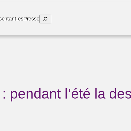
R
sentant·es
Presse
e
c
h
e
r
c
h
e
r
: pendant l’été la des