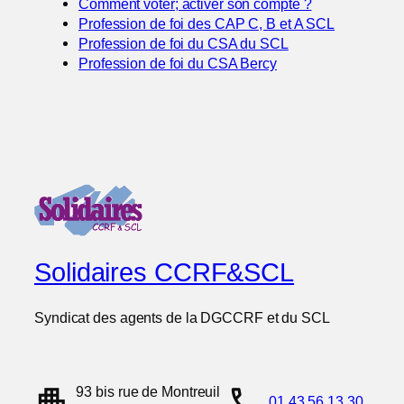
Comment voter; activer son compte ?
Profession de foi des CAP C, B et A SCL
Profession de foi du CSA du SCL
Profession de foi du CSA Bercy
Solidaires CCRF&SCL
Syndicat des agents de la DGCCRF et du SCL
apartment
call
93 bis rue de Montreuil
01 43 56 13 30