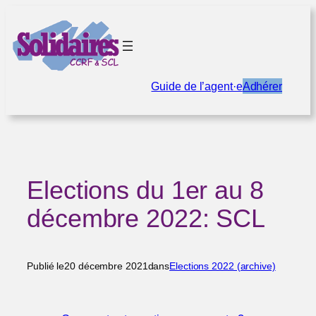
Aller
au
contenu
Guide de l’agent·e
Adhérer
Elections du 1er au 8
décembre 2022: SCL
Publié le
20 décembre 2021
dans
Elections 2022 (archive)