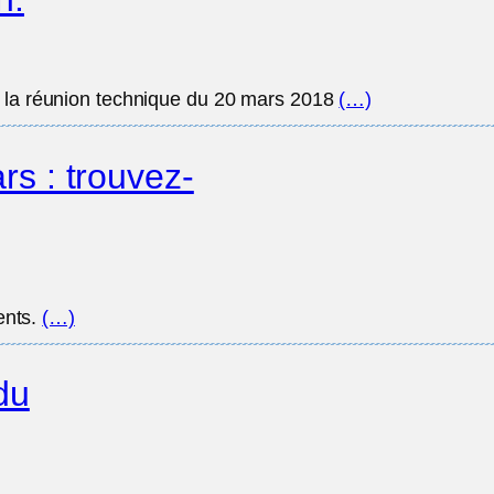
e la réunion technique du 20 mars 2018
(…)
s : trouvez-
ents.
(…)
du