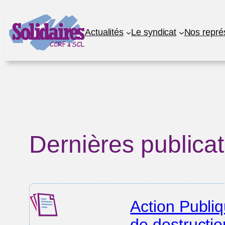
Aller
au
Actualités
Le syndicat
Nos repré
contenu
Dernières publica
Action Publiq
de destructio