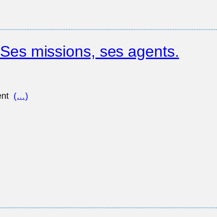
es missions, ses agents.
ent
(…)