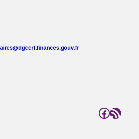
daires@dgccrf.finances.gouv.fr
Facebo
Flux RSS