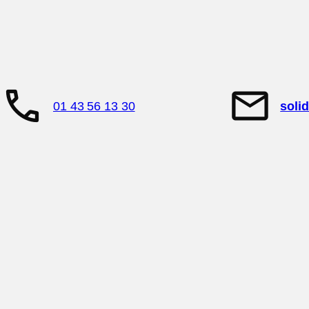
call
mail
01 43 56 13 30
soli