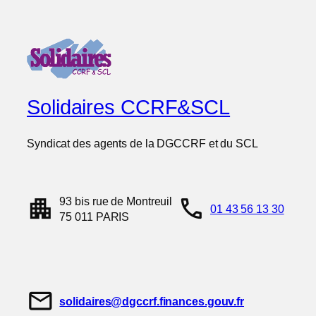
Solidaires CCRF&SCL
Syndicat des agents de la DGCCRF et du SCL
apartment
call
93 bis rue de Montreuil
01 43 56 13 30
75 011 PARIS
mail
solidaires@dgccrf.finances.gouv.fr