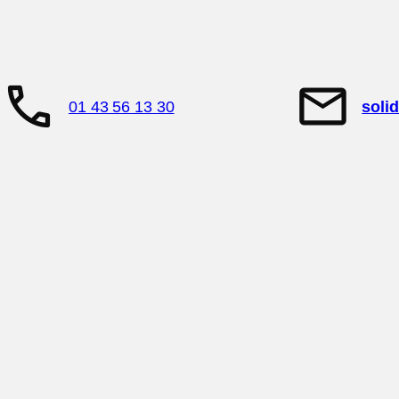
call
mail
01 43 56 13 30
soli