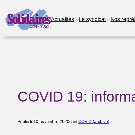
Aller
au
Actualités
Le syndicat
Nos repré
contenu
COVID 19: inform
Publié le
10 novembre 2020
dans
COVID (archive)