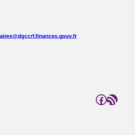
daires@dgccrf.finances.gouv.fr
Facebo
Flux RSS