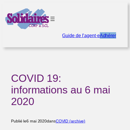
Aller
au
contenu
Guide de l’agent·e
Adhérer
COVID 19:
informations au 6 mai
2020
Publié le
6 mai 2020
dans
COVID (archive)