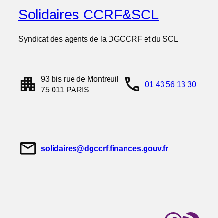
Solidaires CCRF&SCL
Syndicat des agents de la DGCCRF et du SCL
apartment
call
93 bis rue de Montreuil
01 43 56 13 30
75 011 PARIS
mail
solidaires@dgccrf.finances.gouv.fr