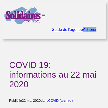
Aller
au
contenu
Guide de l’agent·e
Adhérer
COVID 19:
informations au 22 mai
2020
Publié le
22 mai 2020
dans
COVID (archive)