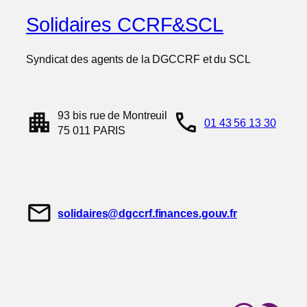
Solidaires CCRF&SCL
Syndicat des agents de la DGCCRF et du SCL
apartment
call
93 bis rue de Montreuil
01 43 56 13 30
75 011 PARIS
mail
solidaires@dgccrf.finances.gouv.fr