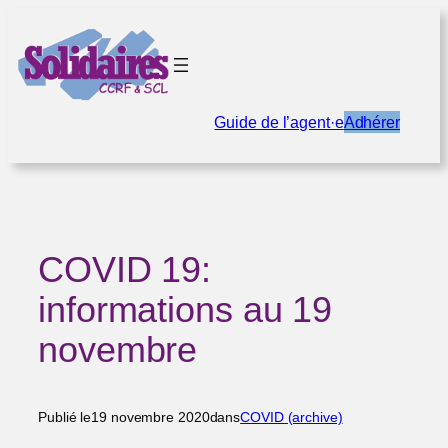
Aller
au
contenu
Guide de l’agent·e
Adhérer
COVID 19:
informations au 19
novembre
Publié le
19 novembre 2020
dans
COVID (archive)