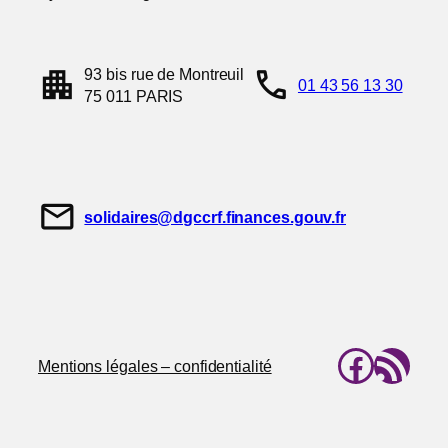
apartment
call
93 bis rue de Montreuil
01 43 56 13 30
75 011 PARIS
mail
solidaires@dgccrf.finances.gouv.fr
Faceb
Flux RSS
Mentions légales – confidentialité