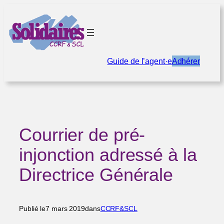
Aller
au
contenu
Guide de l’agent·e
Adhérer
Courrier de pré-
injonction adressé à la
Directrice Générale
Publié le
7 mars 2019
dans
CCRF&SCL