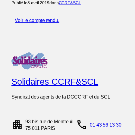
Publié le
8 avril 2019
dans
CCRF&SCL
Voir le compte rendu.
Solidaires CCRF&SCL
Syndicat des agents de la DGCCRF et du SCL
apartment
call
93 bis rue de Montreuil
01 43 56 13 30
75 011 PARIS