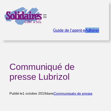
Aller
au
contenu
Guide de l’agent·e
Adhérer
Communiqué de
presse Lubrizol
Publié le
1 octobre 2019
dans
Communiqués de presse