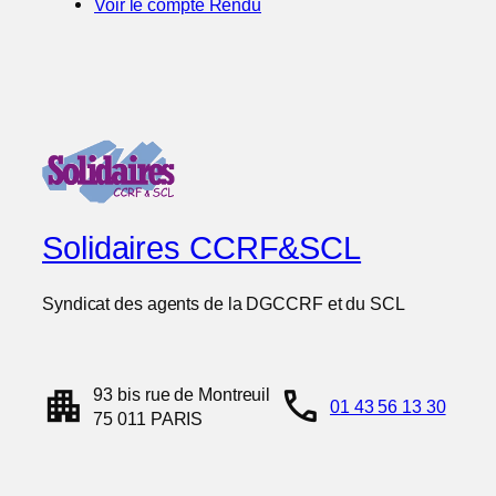
Voir le compte Rendu
Solidaires CCRF&SCL
Syndicat des agents de la DGCCRF et du SCL
apartment
call
93 bis rue de Montreuil
01 43 56 13 30
75 011 PARIS