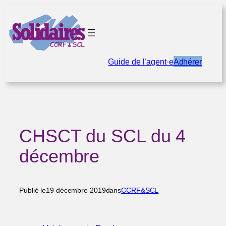
Aller
au
contenu
Guide de l’agent·e
Adhérer
CHSCT du SCL du 4
décembre
Publié le
19 décembre 2019
dans
CCRF&SCL