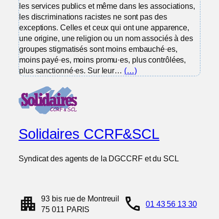
les services publics et même dans les associations,
les discriminations racistes ne sont pas des
exceptions. Celles et ceux qui ont une apparence,
une origine, une religion ou un nom associés à des
groupes stigmatisés sont moins embauché·es,
moins payé·es, moins promu·es, plus contrôlées,
plus sanctionné·es. Sur leur…
(…)
Solidaires CCRF&SCL
Syndicat des agents de la DGCCRF et du SCL
apartment
call
93 bis rue de Montreuil
01 43 56 13 30
75 011 PARIS