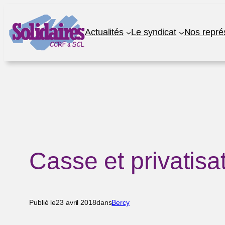
Aller
au
Actualités
Le syndicat
Nos repré
contenu
Casse et privatisa
Publié le
23 avril 2018
dans
Bercy