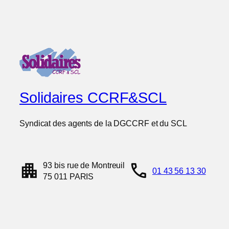
Solidaires CCRF&SCL
Syndicat des agents de la DGCCRF et du SCL
apartment
call
93 bis rue de Montreuil
01 43 56 13 30
75 011 PARIS