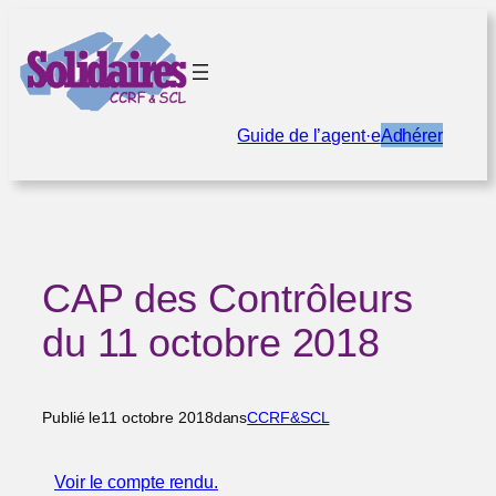
Aller
au
contenu
Guide de l’agent·e
Adhérer
CAP des Contrôleurs
du 11 octobre 2018
Publié le
11 octobre 2018
dans
CCRF&SCL
Voir le compte rendu.