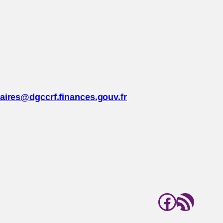
daires@dgccrf.finances.gouv.fr
Facebo
Flux RSS