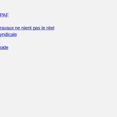
 EPAF
vaux ne nient pas le réel
syndicale
roide