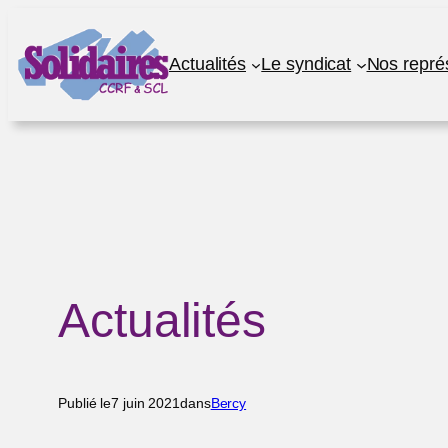
Aller
au
Actualités
Le syndicat
Nos repré
contenu
Actualités
Publié le
7 juin 2021
dans
Bercy