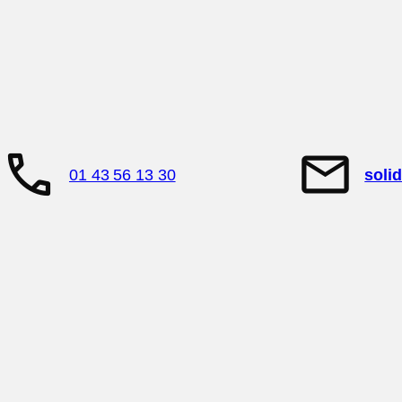
call
mail
01 43 56 13 30
soli