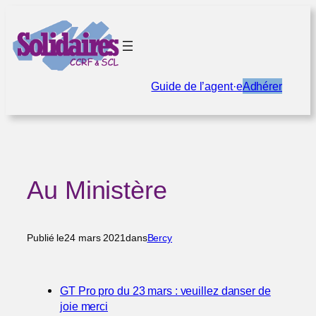
Aller
au
contenu
Guide de l’agent·e
Adhérer
Au Ministère
Publié le
24 mars 2021
dans
Bercy
GT Pro pro du 23 mars : veuillez danser de
joie merci