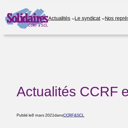
Aller
au
Actualités
Le syndicat
Nos repré
contenu
Actualités CCRF 
Publié le
8 mars 2021
dans
CCRF&SCL