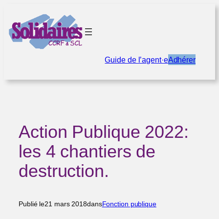
Aller
au
contenu
Guide de l’agent·e
Adhérer
Action Publique 2022:
les 4 chantiers de
destruction.
Publié le
21 mars 2018
dans
Fonction publique