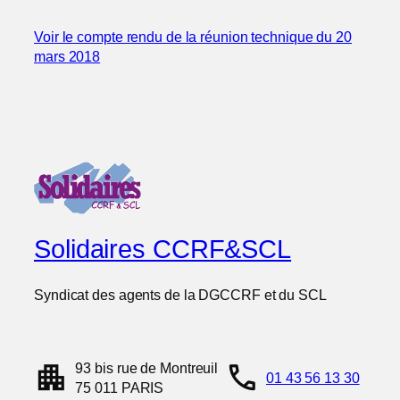
Voir le compte rendu de la réunion technique du 20
mars 2018
Solidaires CCRF&SCL
Syndicat des agents de la DGCCRF et du SCL
apartment
call
93 bis rue de Montreuil
01 43 56 13 30
75 011 PARIS