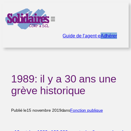
Aller
au
contenu
Guide de l’agent·e
Adhérer
1989: il y a 30 ans une
grève historique
Publié le
15 novembre 2019
dans
Fonction publique