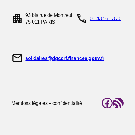
apartment
call
93 bis rue de Montreuil
01 43 56 13 30
75 011 PARIS
mail
solidaires@dgccrf.finances.gouv.fr
Faceb
Flux RSS
Mentions légales – confidentialité